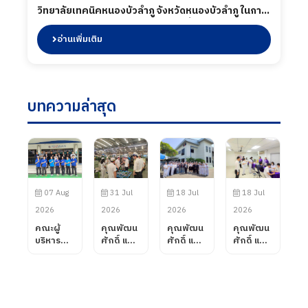
วิทยาลัยเทคนิคหนองบัวลำภู จังหวัดหนองบัวลำภู ในการ
เข้ามานิเทศนักศึกษา พร้อมเยี่ยมชมพื้นที่ไลน์การผลิต
ร่วมถึงพบปะนักศึกษาระหว่างปฏิบัติงาน เมื่อวันที่ 23
อ่านเพิ่มเติม
มกราคม 2567
บทความล่าสุด
07 Aug
31 Jul
18 Jul
18 Jul
2026
2026
2026
2026
คณะผู้
คุณพัฒน
คุณพัฒน
คุณพัฒน
บริหาร
ศักดิ์ แสน
ศักดิ์ แสน
ศักดิ์ แสน
บริษัท พี
สมรส
สมรส
สมรส
ควอลิตี้
กรรมการ
กรรมการ
กรรมการ
แมชชีน
ผู้จัดการ
ผู้จัดการ
ผู้จัดการ
พาร์ท
บริษัท พี
บริษัท พี
บริษัท พี
จำกัด ได้
ควอลิตี้
ควอลิตี้
ควอลิตี้