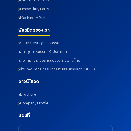
Electronics Parts
โรงงาน
การ
เกษม
และห้อง
จัดการ
ราษฎร์
Heavy duty Parts
ปฏิบัติการ
อุตสาหกร
อินเตอร์
Machinery Parts
ทดสอบ
รม คณะ
เนชั่นแนล
เมื่อวันที่
เทคโนโลยี
รัตนธิเบ
พันธมิตรของเรา
31
อุตสาหกร
ศร์ เพื่อส่ง
กรกฎาคม
รม จาก
เสริมสุข
2569
มหาวิทยา
ภาพ และ
กรมส่งเสริมอุตสาหกรรม
ลัย
เฝ้าระวัง
ราชภัฏ
ความ
สภาอุตสาหกรรมแห่งประเทศไทย
ราช
เสี่ยงด้าน
สมาคมส่งเสริมการรับช่วงการผลิตไทย
นครินทร์
สุขภาพ
จังหวัด
จากการ
สำนักงานคณะกรรมการส่งเสริมการลงทุน (BOI)
ฉะเชิงเทรา
ทำงาน
เมื่อวันที่
เมื่อวันที่
ดาวน์โหลด
18
18
กรกฎาคม
กรกฎาคม
2569
2569
Brochure
Company Profile
แผนที่