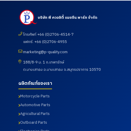
ต้อนรับ
แมชชีน
แมชชีน
แมชชีน
คณะ
พาร์ท
พาร์ท
พาร์ท
อาจารย์
จำกัด ได้
จำกัด
จำกัด เข้า
บริษัท พี ควอลิตี้ แมชชีน พาร์ท จำกัด
จาก
ต้อนรับ
ต้อนรับ
เยี่ยมชม
วิทยาลัย
ลูกค้าจาก
คณะ
และตรวจ
การอาชีพ
บริษัท
อาจารย์
ดูความ
โนน
โทรศัพท์ +66 (0)2706-4514-7
UNIVANC
และ
เรียบร้อย
ดินแดง
E
นักศึกษา
ของการ
แฟกซ์. +66 (0)2706-4955
จังหวัด
CORPOR
ศึกษาดู
ดำเนิน
บุรีรัมย์
ATION
งานเพื่อ
กิจกรรม
marketing@p-quality.com
เข้านิเทศ
โดยทาง
พัฒนา
ตรวจ
การฝึก
บริษัท พี
ศักยภาพ
สุขภาพ
188/8-9 ม. 1 ถ.เทพารักษ์
อาชีพของ
ควอลิตี้
นักศึกษา
ประจำปี
ต.บางเสาธง อ.บางเสาธง จ.สมุทรปราการ 10570
นักศึกษา
แมชชีน
และ
2569 ซึ่ง
เมื่อวันที่ 7
พาร์ท
อาจารย์
ทางบริษัท
สิงหาคม
จำกัด ได้
หลักสูตร
ฯได้เข้า
ผลิตภัณฑ์ของเรา
2569
นำเสนอ
วิศวกรรม
ร่วมกับ
ผลิตภัณฑ์
ศาสตร
สภา
Motorcycle Parts
ต่าง ๆ
บัณฑิต
อุตสาหกร
รวมถึง
สาขา
รมแห่ง
Automotive Parts
การเข้า
วิศวกรรม
ประเทศไท
เยี่ยมชม
การผลิต
ยในการให้
Agricultural Parts
กระบวนก
อัตโนมัติ
บริการ
Outboard Parts
ารผลิตใน
และสาขา
โดยโรง
ส่วนของ
วิศวกรรม
พยาบาล