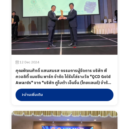
12 Dec 2024
คุณพัฒนศักดิ์ แสนสมรส กรรมการผู้จัดการ บริษัท พี
ควอลิตี้ แมชชีน พาร์ท จำกัด ได้รับโล่รางวัล "QCD Gold
Awards" จาก "บริษัท คูโบต้า เอ็นจิ้น (ไทยแลนด์) จำกัด"
ในงาน" KET's annual supplier meeting of Y2024 "
เมื่อวันที่ 12 ธันวาคม 2567 และในวันที่ 25 ธันวาคม 2567
อ่านเพิ่มเติม
พนักงานทุกคนได้มีส่วนร่วม และแสดงความยินดีเป็น
อย่างยิ่งสำหรับรางวัลในครั้ง