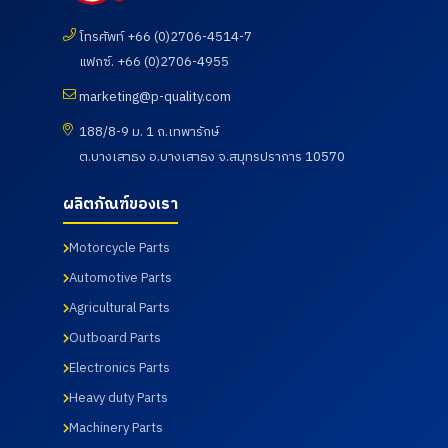
ลูกค้าจาก
คณะ
และตรวจ
ลูกค้าจาก
บริษัท
อาจารย์
ดูความ
บริษัท
UNIVANC
โทรศัพท์ +66 (0)2706-4514-7
และ
เรียบร้อย
Fastenal
E
นักศึกษา
ของการ
(Thailan
แฟกซ์. +66 (0)2706-4955
CORPOR
ศึกษาดู
ดำเนิน
d) Co.,
ATION
งานเพื่อ
กิจกรรม
Ltd. โดย
marketing@p-quality.com
โดยทาง
พัฒนา
ตรวจ
ทางบริษัท
บริษัท พี
ศักยภาพ
สุขภาพ
พี ควอลิตี้
188/8-9 ม. 1 ถ.เทพารักษ์
ควอลิตี้
นักศึกษา
ประจำปี
แมชชีน
ต.บางเสาธง อ.บางเสาธง จ.สมุทรปราการ 10570
แมชชีน
และ
2569 ซึ่ง
พาร์ท
พาร์ท
อาจารย์
ทางบริษัท
จำกัด ได้
จำกัด ได้
หลักสูตร
ฯได้เข้า
นำเสนอ
ผลิตภัณฑ์ของเรา
นำเสนอ
วิศวกรรม
ร่วมกับ
ผลิตภัณฑ์
ผลิตภัณฑ์
ศาสตร
สภา
ต่าง ๆ
Motorcycle Parts
ต่าง ๆ
บัณฑิต
อุตสาหกร
รวมถึง
รวมถึง
สาขา
รมแห่ง
การเข้า
Automotive Parts
การเข้า
วิศวกรรม
ประเทศไท
เยี่ยมชม
เยี่ยมชม
การผลิต
ยในการให้
กระบวนก
Agricultural Parts
กระบวนก
อัตโนมัติ
บริการ
ารผลิตใน
Outboard Parts
ารผลิตใน
และสาขา
โดยโรง
ส่วนของ
ส่วนของ
วิศวกรรม
พยาบาล
โรงงาน
Electronics Parts
โรงงาน
การ
เกษม
และห้อง
และห้อง
จัดการ
ราษฎร์
ปฏิบัติการ
Heavy duty Parts
ปฏิบัติการ
อุตสาหกร
อินเตอร์
ทดสอบ
Machinery Parts
ทดสอบ
รม คณะ
เนชั่นแนล
เมื่อวันที่