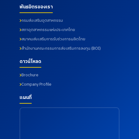
เมื่อวันที่
เทคโนโลยี
รัตนธิเบ
17
31
พันธมิตรของเรา
อุตสาหกร
ศร์ เพื่อส่ง
กรกฎาคม
กรกฎาคม
รม จาก
เสริมสุข
2569
2569
มหาวิทยา
ภาพ และ
กรมส่งเสริมอุตสาหกรรม
ลัย
เฝ้าระวัง
ราชภัฏ
ความ
สภาอุตสาหกรรมแห่งประเทศไทย
ราช
เสี่ยงด้าน
สมาคมส่งเสริมการรับช่วงการผลิตไทย
นครินทร์
สุขภาพ
จังหวัด
จากการ
สำนักงานคณะกรรมการส่งเสริมการลงทุน (BOI)
ฉะเชิงเทรา
ทำงาน
เมื่อวันที่
เมื่อวันที่
ดาวน์โหลด
18
18
กรกฎาคม
กรกฎาคม
2569
2569
Brochure
Company Profile
แผนที่