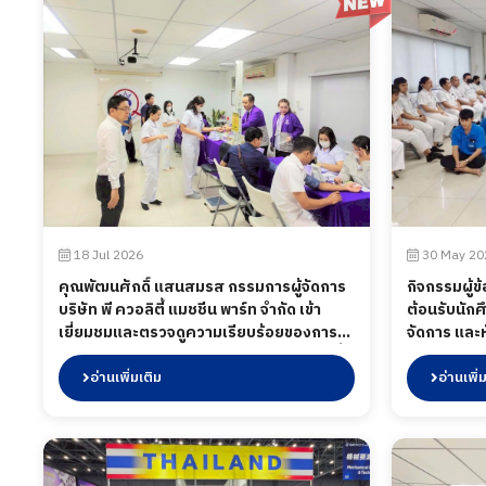
18 Jul 2026
30 May 20
คุณพัฒนศักดิ์ แสนสมรส กรรมการผู้จัดการ
กิจกรรมผู้ข
บริษัท พี ควอลิตี้ แมชชีน พาร์ท จำกัด เข้า
ต้อนรับนักศ
เยี่ยมชมและตรวจดูความเรียบร้อยของการ
จัดการ และ
ดำเนินกิจกรรมตรวจสุขภาพประจำปี 2569 ซึ่ง
กิจกรรมเพื
ทางบริษัท ฯได้เข้าร่วมกับสภาอุตสาหกรรม
อ่านเพิ่มเติม
แสดงความคิ
อ่านเพิ่
แห่งประเทศไทยในการให้บริการโดยโรง
รวมถึงในกิจ
พยาบาลเกษมราษฎร์ อินเตอร์เนชั่นแนล รัตน
น้อง ๆ เมื่
ธิเบศร์ เพื่อส่งเสริมสุขภาพ และเฝ้าระวัง
ความเสี่ยงด้านสุขภาพจากการทำงาน เมื่อวัน