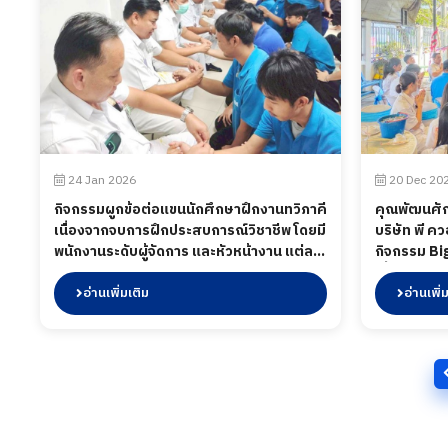
และนานาชาติได้เห็นถึงคุณภาพ มาตรฐาน
และความพร้อมในการต่อยอดสู่ความร่วมมือ
ทางธุรกิจ มีผู้ประกอบการไทยร่วมออกบูธ
จำนวน 12 บริษัท ฯ ระหว่างวันที่ 8–10
เมษายน 2569 ณ Port Messe Nagoya
ประเทศญี่ปุ่น
24 Jan 2026
20 Dec 20
กิจกรรมผูกข้อต่อแขนนักศึกษาฝึกงานทวิภาคี
คุณพัฒนศัก
เนื่องจากจบการฝึกประสบการณ์วิชาชีพ โดยมี
บริษัท พี ควอล
พนักงานระดับผู้จัดการ และหัวหน้างาน แต่ละ
กิจกรรม Bi
แผนกเข้าร่วมกิจกรรมเพื่อผูกแขนกล่าวคำ
เลี้ยงขอบค
อวยพร และ แสดงความยินดีในการจบฝึก
อ่านเพิ่มเติม
การจับฉลากข
อ่านเพิ่
ประสบการณ์ ร่วมถึงในกิจกรรมได้มีการเลี้ยง
อาหารกลางว
อาหารให้กับน้อง ๆ เมื่อวันที่ 24 มกราคม 2569
เมื่อวันที่ 