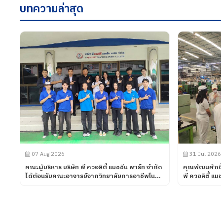
บทความล่าสุด
07 Aug 2026
31 Jul 2026
คณะผู้บริหาร บริษัท พี ควอลิตี้ แมชชีน พาร์ท จำกัด
คุณพัฒนศักดิ
ได้ต้อนรับคณะอาจารย์จากวิทยาลัยการอาชีพโนน
พี ควอลิตี้ แ
ดินแดง จังหวัดบุรีรัมย์ เข้านิเทศการฝึกอาชีพของ
บริษัท UNIV
นักศึกษา เมื่อวันที่ 7 สิงหาคม 2569
พี ควอลิตี้ แ
ผลิตภัณฑ์ต่าง
กระบวนการผลิ
การทดสอบ เมื