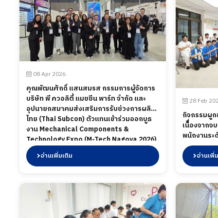
ที่ 18 กรกฎาคม 2569
08 Apr 2026
คุณพัฒนศักดิ์ แสนสมรส กรรมการผู้จัดการ
บริษัท พี ควอลิตี้ แมชชีน พาร์ท จำกัด และ
28 Feb 20
อุปนายกสมาคมส่งเสริมการรับช่วงการผลิต
กิจกรรมผูก
ไทย (Thai Subcon) ตัวแทนเข้าร่วมออกบูธ
เนืื่องจาก
งาน Mechanical Components &
พนักงานระดั
Technology Expo (M-Tech Nagoya 2026)
แผนกเข้าร่
งานแสดงสินค้าอุตสาหกรรมด้านชิ้นส่วน
อ่านเพิ่มเติม
อวยพร และ
อ่านเพิ่
เครื่องจักร วัสดุ และเทคโนโลยีการผลิตระดับ
ประสบการณ์ 
นานาชาติ ภายใต้ความร่วมมือระหว่างสมาคม
อาหารให้กับน
Thai Subcon ร่วมกับ BOI พาผู้ประกอบการ
2569
ไทย “บุกตลาดญี่ปุ่น สร้างโอกาสให้ผู้ประกอบ
การไทย” เป็นโอกาสสำคัญในการโชว์
ศักยภาพผู้ประกอบการไทยให้ผู้ซื้อจากญี่ปุ่น