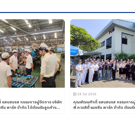
18 Jul 2026
์ แสนสมรส กรรมการผู้จัดการ บริษัท
คุณพัฒนศักดิ์ แสนสมรส กรรมการผู้
มชชีน พาร์ท จำกัด ได้ต้อนรับลูกค้าจาก
พี ควอลิตี้ แมชชีน พาร์ท จำกัด ต้อน
ANCE CORPORATION โดยทางบริษัท
และนักศึกษา ศึกษาดูงานเพื่อพัฒนาศักยภาพ
มชชีน พาร์ท จำกัด ได้นำเสนอ
นักศึกษา และอาจารย์ หลักสูตร วิ
 ๆ รวมถึงการเข้าเยี่ยมชม
บัณฑิต สาขาวิศวกรรมการผลิตอัตโน
ตในส่วนของโรงงาน และห้องปฏิบัติ
วิศวกรรมการจัดการอุตสาหกรรม คณ
่อวันที่ 31 กรกฎาคม 2569
อุตสาหกรรม จากมหาวิทยาลัย ราชภั