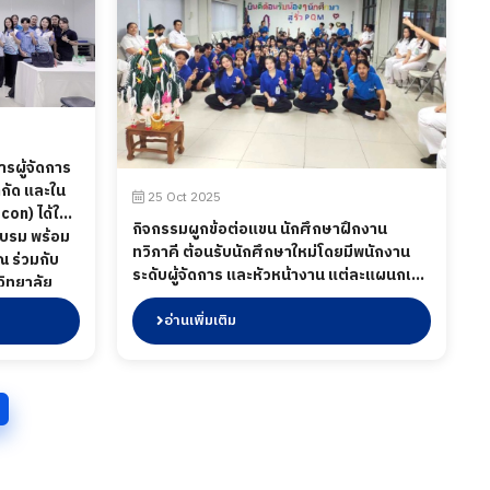
รผู้จัดการ
ำกัด และใน
25 Oct 2025
on) ได้ให้
กิจกรรมผูกข้อต่อแขน นักศึกษาฝึกงาน
มอบรม พร้อม
ทวิภาคี ต้อนรับนักศึกษาใหม่โดยมีพนักงาน
 ร่วมกับ
ระดับผู้จัดการ และหัวหน้างาน แต่ละแผนกเข้า
ิทยาลัย
ร่วมกิจกรรมเพื่อผูกแขนกล่าวคำอวยพรและ
ลักสูตร
แสดงความคิดเห็นในการเข้าฝึกประสบการณ์
อ่านเพิ่มเติม
อฟท์เอ็กเซล
ร่วมถึงในกิจกรรมได้มีการเลี้ยงอาหารให้กับ
ท อินดัสตรี้
น้อง ๆ เมื่อวันที่ 25 ตุลาคม 2568
น 2568