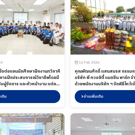
26
16 Feb 2026
ข้อต่อแขนนักศึกษาฝึกงานทวิภาคี
คุณพัฒนศักดิ์ แสนสมรส กรรมกา
จบการฝึกประสบการณ์วิชาชีพโดยมี
บริษัท พี ควอลิตี้ แมชชีน พาร์ท จ
บผู้จัดการ และหัวหน้างาน แต่ละ
ด้วยพนักงานบริษัท ฯ จัดพิธีไหว้เจ้
วมกิจกรรมเพื่อผูกแขนกล่าวคำ
เทศกาลตรุษจีน ต้อนรับปีมะเมีย ซ
 แสดงความยินดีในการจบฝึก
มเติม
ที่ 16 กุมภาพันธ์ 2569
อ่านเพิ่มเติม
ร่วมถึงในกิจกรรมได้มีการเลี้ยง
้อง ๆ เมื่อวันที่ 28 กุมภาพันธ์