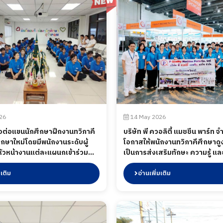
26
14 May 2026
้อต่อแขนนักศึกษาฝึกงานทวิภาคี
บริษัท พี ควอลิตี้ แมชชีน พาร์ท จำ
ึกษาใหม่โดยมีพนักงานระดับผู้
โอกาสให้พนักงานทวิภาคีศึกษาดูง
หัวหน้างานแต่ละแผนกเข้าร่วม
เป็นการส่งเสริมทักษะ ความรู้ แล
่อผูกแขนกล่าวคำอวยพร และ
ประสบการณ์ให้กับพนักงานทวิภา
ดเห็นในการเข้าฝึกประสบการณ์
มเติม
SUBCON THAILAND 2026 ณ ไบ
อ่านเพิ่มเติม
กรรมได้มีการเลี้ยงอาหารให้กับ
กรุงเทพมหานคร วันที่ 14 พฤษภาค
อวันที่ 30 พฤษภาคม 2569
ผ่านมา