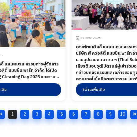
27 Nov 2025
คุณพัฒนศักดิ์ แสนสมรส กรรมกา
บริษัท พี ควอลิตี้ แมชชีน พาร์ท จ
25
นามอุปนายกสมาคม ฯ (Thai Subc
ดิ์ แสนสมรส กรรมการผู้จัดการ
เกียรติมอบวุฒิบัตรแก่ผู้เข้าร่ว
ิตี้ แมชชีน พาร์ท จำกัด ได้เปิด
กล่าวปิดกิจกรรมและกล่าวขอบคุณ
g Cleaning Day 2025 และงาน
คณะเทคโนโลยีอุตสาหกรรม มหาว
ุณพนักงาน พร้อมเป็นประธานใน
ราชภัฏราชนครินทร์ จัดฝึกอบรมห
องรางวัล และได้มีการเลี้ยง
มเติม
อ่านเพิ่มเติม
“การประยุกต์ใช้โปรแกรมไมโครซ
ันเพื่อเป็นการขอบคุณพนักงาน
ระดับกลาง“ ณ บริษัทโบลทแอนด์นั
20 ธันวาคม 2568
จํากัด เมื่อวันที่ 26-27 พฤศจิกาย
1
2
3
4
5
6
7
8
9
10