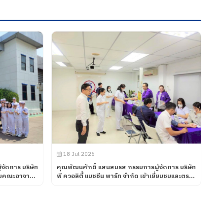
18 Jul 2026
จัดการ บริษัท
คุณพัฒนศักดิ์ แสนสมรส กรรมการผู้จัดการ บริษัท
รับคณะอาจารย์
พี ควอลิตี้ แมชชีน พาร์ท จำกัด เข้าเยี่ยมชมและตรวจ
ดูความเรียบร้อยของการดำเนินกิจกรรมตรวจ
ศวกรรมศาสตร
สุขภาพประจำปี 2569 ซึ่งทางบริษัท ฯได้เข้าร่วมกับ
มัติ และสาขา
สภาอุตสาหกรรมแห่งประเทศไทยในการให้บริการ
ะเทคโนโลยี
โดยโรงพยาบาลเกษมราษฎร์ อินเตอร์เนชั่นแนล รัตน
ฏราชนครินทร์
ธิเบศร์ เพื่อส่งเสริมสุขภาพ และเฝ้าระวังความเสี่ยง