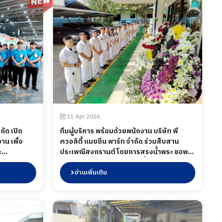
11 Apr 2026
กัด เปิด
ทีมผู้บริหาร พร้อมด้วยพนักงาน บริษัท พี
าน เพื่อ
ควอลิตี้ แมชชีน พาร์ท จำกัด ร่วมสืบสาน
ะ
ประเพณีสงกรานต์ โดยการสรงน้ำพระ ขอพร
คีในงาน
เพื่อเป็นสิริมงคล ต้อนรับวันขึ้นปีใหม่ไทย เมื่อ
เทค บางนา
วันที่ 11 เมษายน 2569
อ่านเพิ่มเติม
ม 2569 ที่