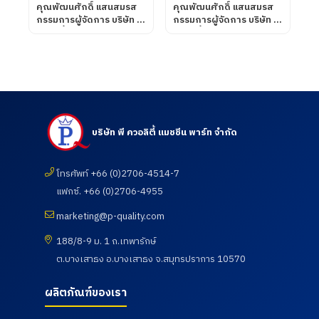
คุณพัฒนศักดิ์ แสนสมรส
คุณพัฒนศักดิ์ แสนสมรส
กรรมการผู้จัดการ บริษัท พี
กรรมการผู้จัดการ บริษัท พี
ควอลิตี้ แมชชีน พาร์ท จำกัด
ควอลิตี้ แมชชีน พาร์ท จำกัด
ต้อนรับคณะอาจารย์ และ
เข้าเยี่ยมชมและตรวจดูความ
นักศึกษา ศึกษาดูงานเพื่อ
เรียบร้อยของการดำเนิน
พัฒนาศักยภาพนักศึกษา
กิจกรรมตรวจสุขภาพประจำ
และอาจารย์ หลักสูตร
ปี 2569 ซึ่งทางบริษัท ฯได้
วิศวกรรมศาสตรบัณฑิต
เข้าร่วมกับสภา
สาขาวิศวกรรมการผลิต
อุตสาหกรรมแห่ง
อัตโนมัติ และสาขา
ประเทศไทยในการให้บริการ
บริษัท พี ควอลิตี้ แมชชีน พาร์ท จำกัด
วิศวกรรมการจัดการ
โดยโรงพยาบาลเกษม
อุตสาหกรรม คณะ
ราษฎร์ อินเตอร์เนชั่นแนล
เทคโนโลยีอุตสาหกรรม จาก
รัตนธิเบศร์ เพื่อส่งเสริมสุข
มหาวิทยาลัย ราชภัฏราช
โทรศัพท์ +66 (0)2706-4514-7
ภาพ และเฝ้าระวังความ
นครินทร์ จังหวัดฉะเชิงเทรา
เสี่ยงด้านสุขภาพจากการ
แฟกซ์. +66 (0)2706-4955
เมื่อวันที่ 18 กรกฎาคม
ทำงาน เมื่อวันที่ 18
2569
กรกฎาคม 2569
marketing@p-quality.com
188/8-9 ม. 1 ถ.เทพารักษ์
ต.บางเสาธง อ.บางเสาธง จ.สมุทรปราการ 10570
ผลิตภัณฑ์ของเรา