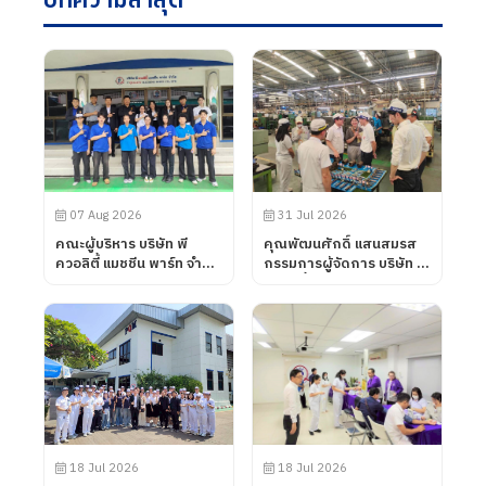
บทความล่าสุด
07 Aug 2026
31 Jul 2026
คณะผู้บริหาร บริษัท พี
คุณพัฒนศักดิ์ แสนสมรส
ควอลิตี้ แมชชีน พาร์ท จำกัด
กรรมการผู้จัดการ บริษัท พี
ได้ต้อนรับคณะอาจารย์จาก
ควอลิตี้ แมชชีน พาร์ท จำกัด
วิทยาลัยการอาชีพโนน
ได้ต้อนรับลูกค้าจาก บริษัท
ดินแดง จังหวัดบุรีรัมย์ เข้า
UNIVANCE
นิเทศการฝึกอาชีพของ
CORPORATION โดยทาง
นักศึกษา เมื่อวันที่ 7
บริษัท พี ควอลิตี้ แมชชีน
สิงหาคม 2569
พาร์ท จำกัด ได้นำเสนอ
ผลิตภัณฑ์ต่าง ๆ รวมถึง
การเข้าเยี่ยมชมกระบวนการ
ผลิตในส่วนของโรงงาน และ
ห้องปฏิบัติการทดสอบ เมื่อ
18 Jul 2026
18 Jul 2026
วันที่ 31 กรกฎาคม 2569