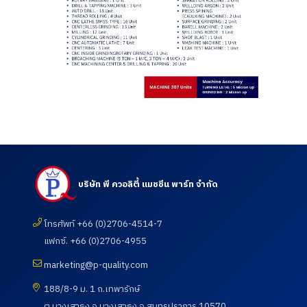
บริษัท พี ควอลิตี้ แมชชีน พาร์ท จำกัด
โทรศัพท์ +66 (0)2706-4514-7
แฟกซ์. +66 (0)2706-4955
marketing@p-quality.com
188/8-9 ม. 1 ถ.เทพารักษ์
ต.บางเสาธง อ.บางเสาธง จ.สมุทรปราการ 10570