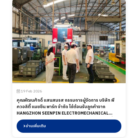
19 Feb 2026
คุณพัฒนศักดิ์ แสนสมรส กรรมการผู้จัดการ บริษัท พี
ควอลิตี้ แมชชีน พาร์ท จำกัด ได้ต้อนรับลูกค้าจาก
HANGZHON SEENPIN ELECTROMECHANICAL
TRANSMISSION Co.,LTD โดยทางบริษัท พี ควอลิตี้
แมชชีน พาร์ท จำกัด ได้นำเสนอผลิตภัณฑ์ต่าง ๆ รวมถึง
อ่านเพิ่มเติม
การเข้าเยี่ยมชมกระบวนการผลิตในส่วนของโรงงาน และ