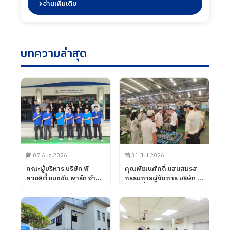
ผลิตของบริษัท ฯ เพื่อแลกเปลี่ยนข้อมูลและมุมมองด้าน
อ่านเพิ่มเติม
อุตสาหกรรม การผลิต และซัพพลายเชนระหว่างผู้
ประกอบการไทยและญี่ปุุ่น ในการนี้ได้เชิญชวนผู้ประกอบ
การจากจังหวัดชิมาเนะเข้าร่วมงาน Subcon Thailand
2026 งานแสดงชิ้นส่วนอุตสาหกรรมและการจับคู่ธุรกิจ
บทความล่าสุด
ระดับนานาชาติ ซึ่งกำหนดจัดขึ้นระหว่างวันที่ 13-16
พฤษภาคม 2569 ณ ศูนย์นิทรรศการ และการประชุมไบเท
คบางนา เมื่อวันที่ 22 มกราคม 2569
07 Aug 2026
31 Jul 2026
คณะผู้บริหาร บริษัท พี
คุณพัฒนศักดิ์ แสนสมรส
ควอลิตี้ แมชชีน พาร์ท จำกัด
กรรมการผู้จัดการ บริษัท พี
ได้ต้อนรับคณะอาจารย์จาก
ควอลิตี้ แมชชีน พาร์ท จำกัด
วิทยาลัยการอาชีพโนน
ได้ต้อนรับลูกค้าจาก บริษัท
ดินแดง จังหวัดบุรีรัมย์ เข้า
UNIVANCE
นิเทศการฝึกอาชีพของ
CORPORATION โดยทาง
นักศึกษา เมื่อวันที่ 7
บริษัท พี ควอลิตี้ แมชชีน