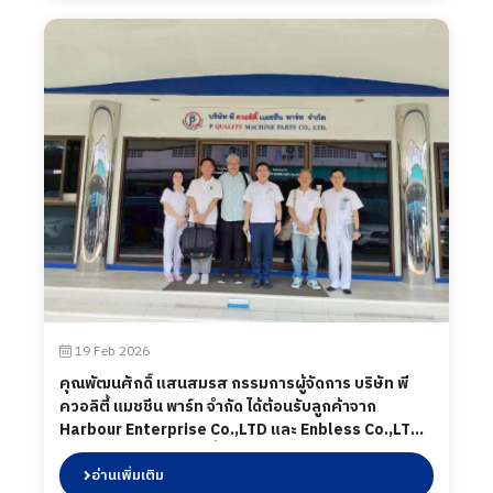
ห้องปฏิบัติการทดสอบ เมื่อวันที่ 19 กุมภาพันธ์ 2569
19 Feb 2026
คุณพัฒนศักดิ์ แสนสมรส กรรมการผู้จัดการ บริษัท พี
ควอลิตี้ แมชชีน พาร์ท จำกัด ได้ต้อนรับลูกค้าจาก
Harbour Enterprise Co.,LTD และ Enbless Co.,LTD
โดยทางบริษัท พี ควอลิตี้ แมชชีน พาร์ท จำกัด ได้นำเสนอ
ผลิตภัณฑ์ต่าง ๆ รวมถึงการเข้าเยี่ยมชมกระบวนการผลิต
อ่านเพิ่มเติม