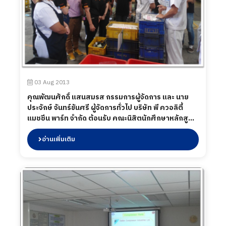
03 Aug 2013
คุณพัฒนศักดิ์ แสนสมรส กรรมการผู้จัดการ และ นาย
ประจักษ์ จันทร์ขันศรี ผู้จัดการทั่วไป บริษัท พี ควอลิตี้
แมชชีน พาร์ท จำกัด ต้อนรับ คณะนิสิตนักศึกษาหลักสูตร
บริหารธุรกิจมหาบัณฑิต สำหรับผู้บริหาร(กลุ่มบริหาร
ระดับต้น) รุ่นที่ 23 วิทยาลัยพาณิชยศาสตร์ มหาวิทยาลัย
อ่านเพิ่มเติม
บูรพา"โครงการศึกษาดูงานเพื่อเพิ่มพูนความรู้และเสริม
สร้างวิสัยทัศน์"เมื่อวันที่ 3 สิงหาคม พ.ศ.2556