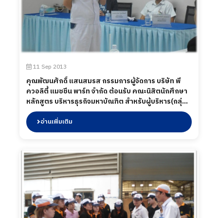
11 Sep 2013
คุณพัฒนศักดิ์ แสนสมรส กรรมการผู้จัดการ บริษัท พี
ควอลิตี้ แมชชีน พาร์ท จำกัด ต้อนรับ คณะนิสิตนักศึกษา
หลักสูตร บริหารธุรกิจมหาบัณฑิต สำหรับผู้บริหาร(กลุ่ม
บริหารระดับต้น) รุ่นที่ 24 วิทยาลัยพาณิชยศาสตร์
มหาวิทยาลัยบูรพา"โครงการศึกษาดูงานเพื่อเพิ่มพูน
อ่านเพิ่มเติม
ความรู้และเสริมสร้างวิสัยทัศน์"เมื่อวันที่ 11 ตุลาคม
พ.ศ.2556