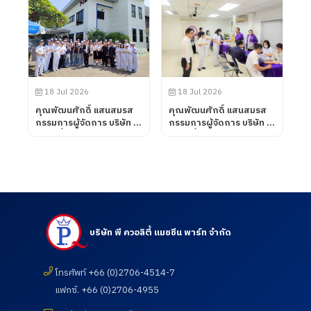
นิเทศการฝึกอาชีพของ
CORPORATION โดยทาง
นักศึกษา เมื่อวันที่ 7
บริษัท พี ควอลิตี้ แมชชีน
สิงหาคม 2569
พาร์ท จำกัด ได้นำเสนอ
ผลิตภัณฑ์ต่าง ๆ รวมถึง
การเข้าเยี่ยมชมกระบวนการ
ผลิตในส่วนของโรงงาน และ
ห้องปฏิบัติการทดสอบ เมื่อ
18 Jul 2026
18 Jul 2026
วันที่ 31 กรกฎาคม 2569
คุณพัฒนศักดิ์ แสนสมรส
คุณพัฒนศักดิ์ แสนสมรส
กรรมการผู้จัดการ บริษัท พี
กรรมการผู้จัดการ บริษัท พี
ควอลิตี้ แมชชีน พาร์ท จำกัด
ควอลิตี้ แมชชีน พาร์ท จำกัด
ต้อนรับคณะอาจารย์ และ
เข้าเยี่ยมชมและตรวจดูความ
นักศึกษา ศึกษาดูงานเพื่อ
เรียบร้อยของการดำเนิน
พัฒนาศักยภาพนักศึกษา
กิจกรรมตรวจสุขภาพประจำ
และอาจารย์ หลักสูตร
ปี 2569 ซึ่งทางบริษัท ฯได้
วิศวกรรมศาสตรบัณฑิต
เข้าร่วมกับสภา
สาขาวิศวกรรมการผลิต
อุตสาหกรรมแห่ง
อัตโนมัติ และสาขา
ประเทศไทยในการให้บริการ
บริษัท พี ควอลิตี้ แมชชีน พาร์ท จำกัด
วิศวกรรมการจัดการ
โดยโรงพยาบาลเกษม
อุตสาหกรรม คณะ
ราษฎร์ อินเตอร์เนชั่นแนล
เทคโนโลยีอุตสาหกรรม จาก
รัตนธิเบศร์ เพื่อส่งเสริมสุข
มหาวิทยาลัย ราชภัฏราช
โทรศัพท์ +66 (0)2706-4514-7
ภาพ และเฝ้าระวังความ
นครินทร์ จังหวัดฉะเชิงเทรา
เสี่ยงด้านสุขภาพจากการ
แฟกซ์. +66 (0)2706-4955
เมื่อวันที่ 18 กรกฎาคม
ทำงาน เมื่อวันที่ 18
2569
กรกฎาคม 2569