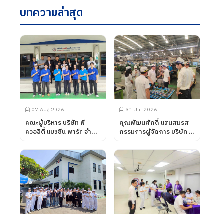
บทความล่าสุด
07 Aug 2026
31 Jul 2026
คณะผู้บริหาร บริษัท พี
คุณพัฒนศักดิ์ แสนสมรส
ควอลิตี้ แมชชีน พาร์ท จำกัด
กรรมการผู้จัดการ บริษัท พี
ได้ต้อนรับคณะอาจารย์จาก
ควอลิตี้ แมชชีน พาร์ท จำกัด
วิทยาลัยการอาชีพโนน
ได้ต้อนรับลูกค้าจาก บริษัท
ดินแดง จังหวัดบุรีรัมย์ เข้า
UNIVANCE
นิเทศการฝึกอาชีพของ
CORPORATION โดยทาง
นักศึกษา เมื่อวันที่ 7
บริษัท พี ควอลิตี้ แมชชีน
สิงหาคม 2569
พาร์ท จำกัด ได้นำเสนอ
ผลิตภัณฑ์ต่าง ๆ รวมถึง
การเข้าเยี่ยมชมกระบวนการ
ผลิตในส่วนของโรงงาน และ