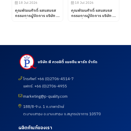
ห้องปฏิบัติการทดสอบ เมื่อ
18 Jul 2026
18 Jul 2026
วันที่ 31 กรกฎาคม 2569
คุณพัฒนศักดิ์ แสนสมรส
คุณพัฒนศักดิ์ แสนสมรส
กรรมการผู้จัดการ บริษัท พี
กรรมการผู้จัดการ บริษัท พี
ควอลิตี้ แมชชีน พาร์ท จำกัด
ควอลิตี้ แมชชีน พาร์ท จำกัด
ต้อนรับคณะอาจารย์ และ
เข้าเยี่ยมชมและตรวจดูความ
นักศึกษา ศึกษาดูงานเพื่อ
เรียบร้อยของการดำเนิน
พัฒนาศักยภาพนักศึกษา
กิจกรรมตรวจสุขภาพประจำ
และอาจารย์ หลักสูตร
ปี 2569 ซึ่งทางบริษัท ฯได้
วิศวกรรมศาสตรบัณฑิต
เข้าร่วมกับสภา
สาขาวิศวกรรมการผลิต
อุตสาหกรรมแห่ง
อัตโนมัติ และสาขา
ประเทศไทยในการให้บริการ
บริษัท พี ควอลิตี้ แมชชีน พาร์ท จำกัด
วิศวกรรมการจัดการ
โดยโรงพยาบาลเกษม
อุตสาหกรรม คณะ
ราษฎร์ อินเตอร์เนชั่นแนล
เทคโนโลยีอุตสาหกรรม จาก
รัตนธิเบศร์ เพื่อส่งเสริมสุข
มหาวิทยาลัย ราชภัฏราช
โทรศัพท์ +66 (0)2706-4514-7
ภาพ และเฝ้าระวังความ
นครินทร์ จังหวัดฉะเชิงเทรา
เสี่ยงด้านสุขภาพจากการ
แฟกซ์. +66 (0)2706-4955
เมื่อวันที่ 18 กรกฎาคม
ทำงาน เมื่อวันที่ 18
2569
กรกฎาคม 2569
marketing@p-quality.com
188/8-9 ม. 1 ถ.เทพารักษ์
ต.บางเสาธง อ.บางเสาธง จ.สมุทรปราการ 10570
ผลิตภัณฑ์ของเรา