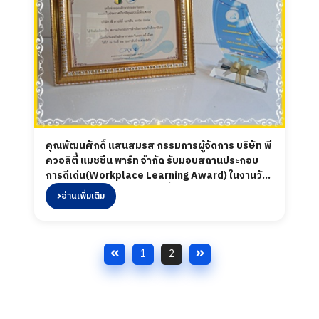
คุณพัฒนศักดิ์ แสนสมรส กรรมการผู้จัดการ บริษัท พี
ควอลิตี้ แมชชีน พาร์ท จำกัด รับมอบสถานประกอบ
การดีเด่น(Workplace Learning Award) ในงานวัน
สหกิจศึกษาภาคตะวันออกครั้งที่ 3
อ่านเพิ่มเติม
1
2