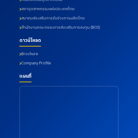
31
อุตสาหกร
ศร์ เพื่อส่ง
กรกฎาคม
รม จาก
เสริมสุข
สภาอุตสาหกรรมแห่งประเทศไทย
2569
มหาวิทยา
ภาพ และ
ลัย
เฝ้าระวัง
สมาคมส่งเสริมการรับช่วงการผลิตไทย
ราชภัฏ
ความ
สำนักงานคณะกรรมการส่งเสริมการลงทุน (BOI)
ราช
เสี่ยงด้าน
นครินทร์
สุขภาพ
จังหวัด
จากการ
ดาวน์โหลด
ฉะเชิงเทรา
ทำงาน
เมื่อวันที่
เมื่อวันที่
Brochure
18
18
กรกฎาคม
กรกฎาคม
Company Profile
2569
2569
แผนที่