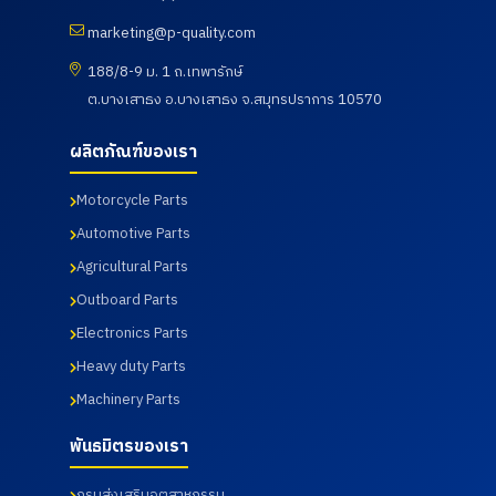
การอาชีพ
บริษัท
อาจารย์
ดูความ
โนน
UNIVANC
และ
เรียบร้อย
marketing@p-quality.com
ดินแดง
E
นักศึกษา
ของการ
จังหวัด
CORPOR
ศึกษาดู
ดำเนิน
188/8-9 ม. 1 ถ.เทพารักษ์
บุรีรัมย์
ATION
งานเพื่อ
กิจกรรม
เข้านิเทศ
ต.บางเสาธง อ.บางเสาธง จ.สมุทรปราการ 10570
โดยทาง
พัฒนา
ตรวจ
การฝึก
บริษัท พี
ศักยภาพ
สุขภาพ
อาชีพของ
ควอลิตี้
นักศึกษา
ประจำปี
ผลิตภัณฑ์ของเรา
นักศึกษา
แมชชีน
และ
2569 ซึ่ง
เมื่อวันที่ 7
พาร์ท
อาจารย์
ทางบริษัท
สิงหาคม
จำกัด ได้
หลักสูตร
ฯได้เข้า
Motorcycle Parts
2569
นำเสนอ
วิศวกรรม
ร่วมกับ
Automotive Parts
ผลิตภัณฑ์
ศาสตร
สภา
ต่าง ๆ
บัณฑิต
อุตสาหกร
Agricultural Parts
รวมถึง
สาขา
รมแห่ง
การเข้า
วิศวกรรม
ประเทศไท
Outboard Parts
เยี่ยมชม
การผลิต
ยในการให้
Electronics Parts
กระบวนก
อัตโนมัติ
บริการ
ารผลิตใน
และสาขา
โดยโรง
Heavy duty Parts
ส่วนของ
วิศวกรรม
พยาบาล
โรงงาน
การ
เกษม
Machinery Parts
และห้อง
จัดการ
ราษฎร์
ปฏิบัติการ
อุตสาหกร
อินเตอร์
พันธมิตรของเรา
ทดสอบ
รม คณะ
เนชั่นแนล
เมื่อวันที่
เทคโนโลยี
รัตนธิเบ
กรมส่งเสริมอุตสาหกรรม