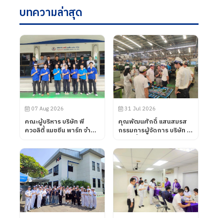
บทความล่าสุด
07 Aug 2026
31 Jul 2026
คณะผู้บริหาร บริษัท พี
คุณพัฒนศักดิ์ แสนสมรส
ควอลิตี้ แมชชีน พาร์ท จำกัด
กรรมการผู้จัดการ บริษัท พี
ได้ต้อนรับคณะอาจารย์จาก
ควอลิตี้ แมชชีน พาร์ท จำกัด
วิทยาลัยการอาชีพโนน
ได้ต้อนรับลูกค้าจาก บริษัท
ดินแดง จังหวัดบุรีรัมย์ เข้า
UNIVANCE
นิเทศการฝึกอาชีพของ
CORPORATION โดยทาง
นักศึกษา เมื่อวันที่ 7
บริษัท พี ควอลิตี้ แมชชีน
สิงหาคม 2569
พาร์ท จำกัด ได้นำเสนอ
ผลิตภัณฑ์ต่าง ๆ รวมถึง
การเข้าเยี่ยมชมกระบวนการ
ผลิตในส่วนของโรงงาน และ