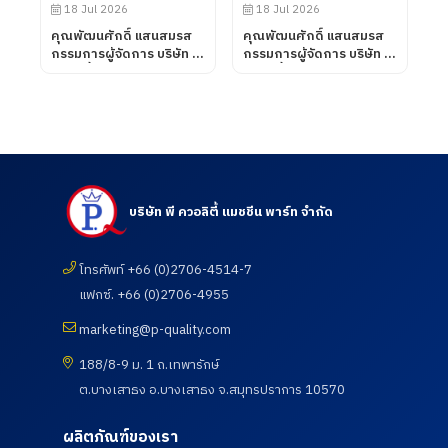
ห้องปฏิบัติการทดสอบ เมื่อ
18 Jul 2026
18 Jul 2026
วันที่ 31 กรกฎาคม 2569
คุณพัฒนศักดิ์ แสนสมรส
คุณพัฒนศักดิ์ แสนสมรส
กรรมการผู้จัดการ บริษัท พี
กรรมการผู้จัดการ บริษัท พี
ควอลิตี้ แมชชีน พาร์ท จำกัด
ควอลิตี้ แมชชีน พาร์ท จำกัด
ต้อนรับคณะอาจารย์ และ
เข้าเยี่ยมชมและตรวจดูความ
นักศึกษา ศึกษาดูงานเพื่อ
เรียบร้อยของการดำเนิน
พัฒนาศักยภาพนักศึกษา
กิจกรรมตรวจสุขภาพประจำ
และอาจารย์ หลักสูตร
ปี 2569 ซึ่งทางบริษัท ฯได้
วิศวกรรมศาสตรบัณฑิต
เข้าร่วมกับสภา
สาขาวิศวกรรมการผลิต
อุตสาหกรรมแห่ง
อัตโนมัติ และสาขา
ประเทศไทยในการให้บริการ
บริษัท พี ควอลิตี้ แมชชีน พาร์ท จำกัด
วิศวกรรมการจัดการ
โดยโรงพยาบาลเกษม
อุตสาหกรรม คณะ
ราษฎร์ อินเตอร์เนชั่นแนล
เทคโนโลยีอุตสาหกรรม จาก
รัตนธิเบศร์ เพื่อส่งเสริมสุข
มหาวิทยาลัย ราชภัฏราช
โทรศัพท์ +66 (0)2706-4514-7
ภาพ และเฝ้าระวังความ
นครินทร์ จังหวัดฉะเชิงเทรา
เสี่ยงด้านสุขภาพจากการ
แฟกซ์. +66 (0)2706-4955
เมื่อวันที่ 18 กรกฎาคม
ทำงาน เมื่อวันที่ 18
2569
กรกฎาคม 2569
marketing@p-quality.com
188/8-9 ม. 1 ถ.เทพารักษ์
ต.บางเสาธง อ.บางเสาธง จ.สมุทรปราการ 10570
ผลิตภัณฑ์ของเรา