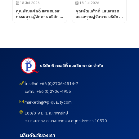
ห้องปฏิบัติการทดสอบ เมื่อ
18 Jul 2026
18 Jul 2026
วันที่ 31 กรกฎาคม 2569
คุณพัฒนศักดิ์ แสนสมรส
คุณพัฒนศักดิ์ แสนสมรส
กรรมการผู้จัดการ บริษัท พี
กรรมการผู้จัดการ บริษัท พี
ควอลิตี้ แมชชีน พาร์ท จำกัด
ควอลิตี้ แมชชีน พาร์ท จำกัด
ต้อนรับคณะอาจารย์ และ
เข้าเยี่ยมชมและตรวจดูความ
นักศึกษา ศึกษาดูงานเพื่อ
เรียบร้อยของการดำเนิน
พัฒนาศักยภาพนักศึกษา
กิจกรรมตรวจสุขภาพประจำ
และอาจารย์ หลักสูตร
ปี 2569 ซึ่งทางบริษัท ฯได้
วิศวกรรมศาสตรบัณฑิต
เข้าร่วมกับสภา
สาขาวิศวกรรมการผลิต
อุตสาหกรรมแห่ง
อัตโนมัติ และสาขา
ประเทศไทยในการให้บริการ
บริษัท พี ควอลิตี้ แมชชีน พาร์ท จำกัด
วิศวกรรมการจัดการ
โดยโรงพยาบาลเกษม
อุตสาหกรรม คณะ
ราษฎร์ อินเตอร์เนชั่นแนล
เทคโนโลยีอุตสาหกรรม จาก
รัตนธิเบศร์ เพื่อส่งเสริมสุข
มหาวิทยาลัย ราชภัฏราช
โทรศัพท์ +66 (0)2706-4514-7
ภาพ และเฝ้าระวังความ
นครินทร์ จังหวัดฉะเชิงเทรา
เสี่ยงด้านสุขภาพจากการ
แฟกซ์. +66 (0)2706-4955
เมื่อวันที่ 18 กรกฎาคม
ทำงาน เมื่อวันที่ 18
2569
กรกฎาคม 2569
marketing@p-quality.com
188/8-9 ม. 1 ถ.เทพารักษ์
ต.บางเสาธง อ.บางเสาธง จ.สมุทรปราการ 10570
ผลิตภัณฑ์ของเรา