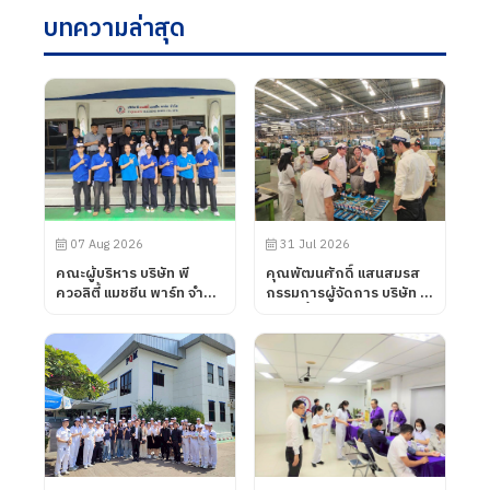
บทความล่าสุด
07 Aug 2026
31 Jul 2026
คณะผู้บริหาร บริษัท พี
คุณพัฒนศักดิ์ แสนสมรส
ควอลิตี้ แมชชีน พาร์ท จำกัด
กรรมการผู้จัดการ บริษัท พี
ได้ต้อนรับคณะอาจารย์จาก
ควอลิตี้ แมชชีน พาร์ท จำกัด
วิทยาลัยการอาชีพโนน
ได้ต้อนรับลูกค้าจาก บริษัท
ดินแดง จังหวัดบุรีรัมย์ เข้า
UNIVANCE
นิเทศการฝึกอาชีพของ
CORPORATION โดยทาง
นักศึกษา เมื่อวันที่ 7
บริษัท พี ควอลิตี้ แมชชีน
สิงหาคม 2569
พาร์ท จำกัด ได้นำเสนอ
ผลิตภัณฑ์ต่าง ๆ รวมถึง
การเข้าเยี่ยมชมกระบวนการ
ผลิตในส่วนของโรงงาน และ