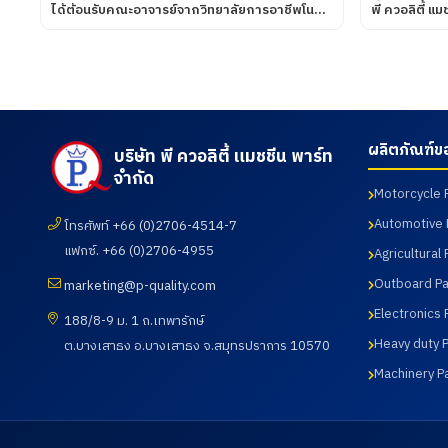
ได้ต้อนรับคณะอาจารย์จากวิทยาลัยการอาชีพโนน
พี ควอลิตี้ แ
ดินแดง จังหวัดบุรีรัมย์ เข้านิเทศการฝึกอาชีพของ
บริษัท UNIV
นักศึกษา เมื่อวันที่ 7 สิงหาคม 2569
พี ควอลิตี้ แ
ผลิตภัณฑ์ต่าง
กระบวนการผลิ
การทดสอบ เมื
ผลิตภัณฑ์ข
บริษัท พี ควอลิตี้ แมชชีน พาร์ท
จำกัด
Motorcycle 
Automotive 
โทรศัพท์ +66 (0)2706-4514-7
แฟกซ์. +66 (0)2706-4955
Agricultural 
Outboard Pa
marketing@p-quality.com
Electronics 
188/8-9 ม. 1 ถ.เทพารักษ์
Heavy duty P
ต.บางเสาธง อ.บางเสาธง จ.สมุทรปราการ 10570
Machinery P