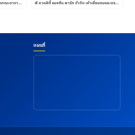
รับคณะอาจารย์
พี ควอลิตี้ แมชชีน พาร์ท จำกัด เข้าเยี่ยมชมและตรวจ
ดูความเรียบร้อยของการดำเนินกิจกรรมตรวจ
ศวกรรมศาสตร
สุขภาพประจำปี 2569 ซึ่งทางบริษัท ฯได้เข้าร่วมกับ
มัติ และสาขา
สภาอุตสาหกรรมแห่งประเทศไทยในการให้บริการ
ะเทคโนโลยี
โดยโรงพยาบาลเกษมราษฎร์ อินเตอร์เนชั่นแนล รัตน
ฏราชนครินทร์
ธิเบศร์ เพื่อส่งเสริมสุขภาพ และเฝ้าระวังความเสี่ยง
กฎาคม 2569
ด้านสุขภาพจากการทำงาน เมื่อวันที่ 18 กรกฎาคม
2569
แผนที่
e