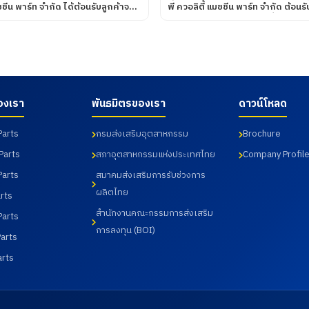
มชชีน พาร์ท จำกัด ได้ต้อนรับลูกค้าจาก
พี ควอลิตี้ แมชชีน พาร์ท จำกัด ต้อน
ANCE CORPORATION โดยทางบริษัท
และนักศึกษา ศึกษาดูงานเพื่อพัฒนาศักยภาพ
มชชีน พาร์ท จำกัด ได้นำเสนอ
นักศึกษา และอาจารย์ หลักสูตร วิ
 ๆ รวมถึงการเข้าเยี่ยมชม
บัณฑิต สาขาวิศวกรรมการผลิตอัตโน
ตในส่วนของโรงงาน และห้องปฏิบัติ
วิศวกรรมการจัดการอุตสาหกรรม คณ
่อวันที่ 31 กรกฎาคม 2569
อุตสาหกรรม จากมหาวิทยาลัย ราชภั
จังหวัดฉะเชิงเทรา เมื่อวันที่ 18 กร
องเรา
พันธมิตรของเรา
ดาวน์โหลด
Parts
กรมส่งเสริมอุตสาหกรรม
Brochure
Parts
สภาอุตสาหกรรมแห่งประเทศไทย
Company Profil
Parts
สมาคมส่งเสริมการรับช่วงการ
ผลิตไทย
rts
สำนักงานคณะกรรมการส่งเสริม
Parts
การลงทุน (BOI)
arts
arts